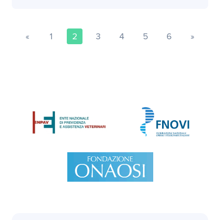
«
1
2
3
4
5
6
»